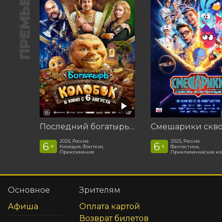
ПРЕМЬЕРА
Последний богатырь. Колобок
2026, Россия
2025, Россия
6
6
+
+
Комедия, Фэнтези,
Фантастика,
Приключения
Приключенческая к
Основное
Зрителям
Афиша
Оплата картой
Возврат билетов