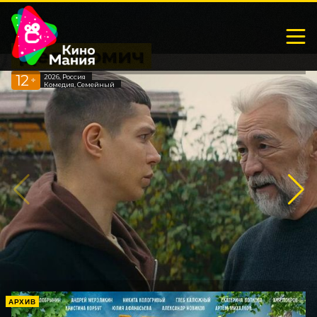
Дед Фомич
12
2026, Россия
+
Комедия, Семейный
АРХИВ