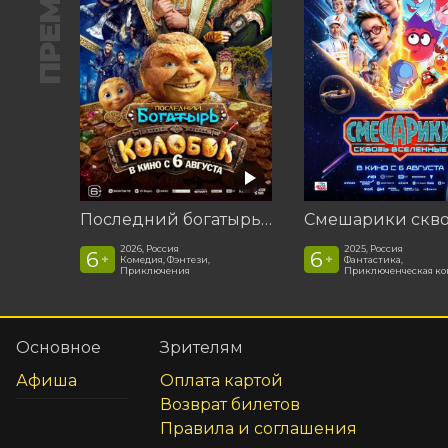
ПРЕМЬЕРА
Последний богатырь. Колобок
2026, Россия
2025, Россия
6
6
+
+
Комедия, Фэнтези,
Фантастика,
Приключения
Приключенческая к
Основное
Зрителям
Афиша
Оплата картой
Возврат билетов
Правила и соглашения