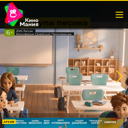
Папа, купи песика
6
2026, Россия
+
Мультфильм, Семейный, Приключения
АРХИВ