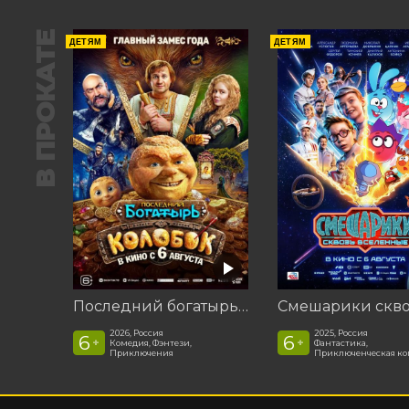
В ПРОКАТЕ
ДЕТЯМ
ДЕТЯМ
Последний богатырь. Колобок
2026, Россия
2025, Россия
6
6
+
+
Комедия, Фэнтези,
Фантастика,
Приключения
Приключенческая к