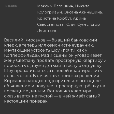
Максим Лагашкин, Никита
В ролях
Кологривый, Оксана Акиньшина,
Кристина Корбут, Арина
Савостьянова, Юлия Сулес, Егор
Леонтьев
Василий Кирсанов — бывший банковский 
клерк, а теперь иллюзионист-неудачник, 
мечтающий устроить шоу «почти как у 
Копперфильда». Ради сцены он уговаривает 
жену Светлану продать просторную квартиру и 
переехать с двумя детьми в тесную однушку. 
Шоу проваливается, а в новой квартире жить 
невозможно. В отчаянных поисках решения 
Кирсанов находит подозрительно выгодное 
объявление и покупает просторную трёшку на 
последние деньги. Вот только квартира 
оказывается не пустой — в ней живёт самый 
настоящий призрак.