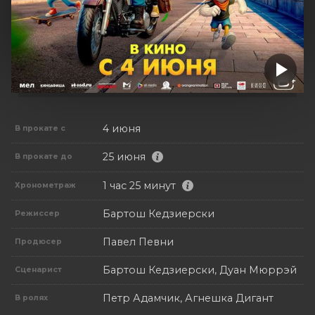
4 июня
В прокате с
25 июня
В прокате до
1 час 25 минут
Хронометраж
Бартош Кедзиерски
Режиссер
Павел Певни
Продюсер
Бартош Кедзиерски, Дуан Мюррэй
Сценарист
Петр Адамчик, Агнешка Дигант
В ролях