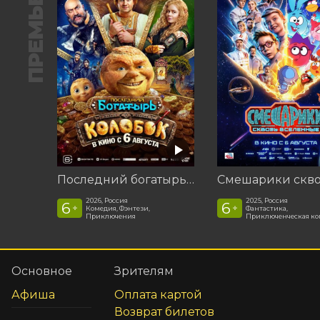
ПРЕМЬЕРА
Последний богатырь. Колобок
2026, Россия
2025, Россия
6
6
+
+
Комедия, Фэнтези,
Фантастика,
Приключения
Приключенческая к
Основное
Зрителям
Афиша
Оплата картой
Возврат билетов