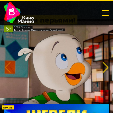
Шевели перьями!
6
2025, Польша
+
Мультфильм, Приключения, Семейный
АРХИВ